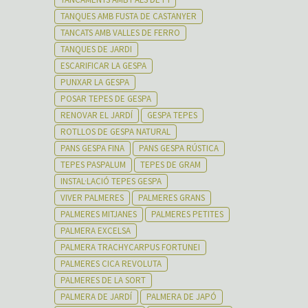
TANQUES AMB FUSTA DE CASTANYER
TANCATS AMB VALLES DE FERRO
TANQUES DE JARDI
ESCARIFICAR LA GESPA
PUNXAR LA GESPA
POSAR TEPES DE GESPA
RENOVAR EL JARDÍ
GESPA TEPES
ROTLLOS DE GESPA NATURAL
PANS GESPA FINA
PANS GESPA RÚSTICA
TEPES PASPALUM
TEPES DE GRAM
INSTAL·LACIÓ TEPES GESPA
VIVER PALMERES
PALMERES GRANS
PALMERES MITJANES
PALMERES PETITES
PALMERA EXCELSA
PALMERA TRACHYCARPUS FORTUNEI
PALMERES CICA REVOLUTA
PALMERES DE LA SORT
PALMERA DE JARDÍ
PALMERA DE JAPÓ