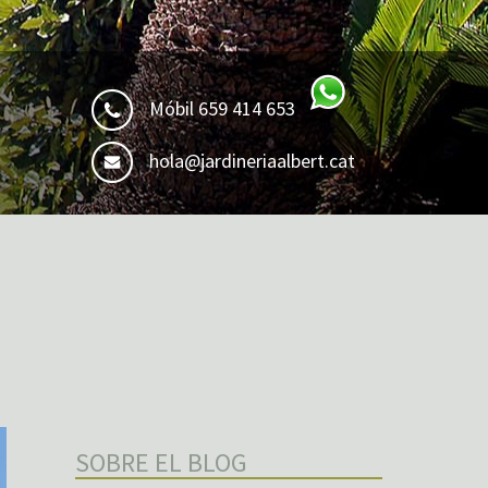
Móbil 659 414 653
hola@jardineriaalbert.cat
SOBRE EL BLOG