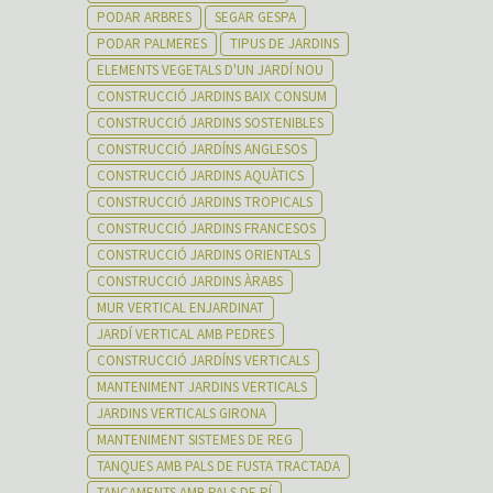
PODAR ARBRES
SEGAR GESPA
PODAR PALMERES
TIPUS DE JARDINS
ELEMENTS VEGETALS D'UN JARDÍ NOU
CONSTRUCCIÓ JARDINS BAIX CONSUM
CONSTRUCCIÓ JARDINS SOSTENIBLES
CONSTRUCCIÓ JARDÍNS ANGLESOS
CONSTRUCCIÓ JARDINS AQUÀTICS
CONSTRUCCIÓ JARDINS TROPICALS
CONSTRUCCIÓ JARDINS FRANCESOS
CONSTRUCCIÓ JARDINS ORIENTALS
CONSTRUCCIÓ JARDINS ÀRABS
MUR VERTICAL ENJARDINAT
JARDÍ VERTICAL AMB PEDRES
CONSTRUCCIÓ JARDÍNS VERTICALS
MANTENIMENT JARDINS VERTICALS
JARDINS VERTICALS GIRONA
MANTENIMENT SISTEMES DE REG
TANQUES AMB PALS DE FUSTA TRACTADA
TANCAMENTS AMB PALS DE PÍ