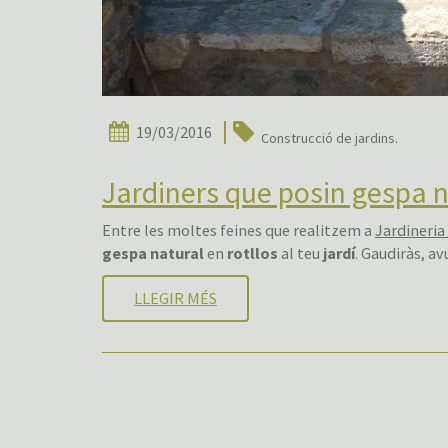
19/03/2016
Construcció de jardins.
Jardiners que posin gespa nat
Entre les moltes feines que realitzem a
Jardineria
gespa natural
en
rotllos
al teu
jardí
. Gaudiràs, a
LLEGIR MÉS