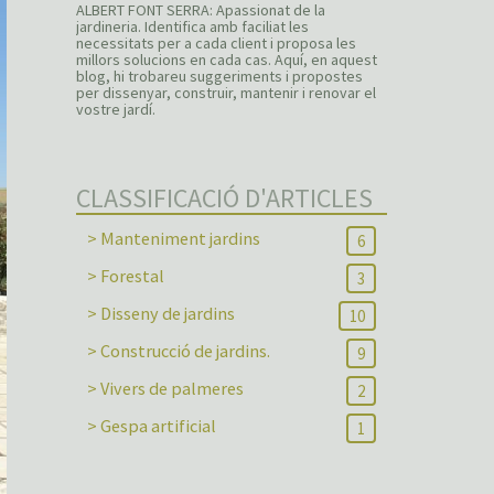
ALBERT FONT SERRA: Apassionat de la
jardineria. Identifica amb faciliat les
necessitats per a cada client i proposa les
millors solucions en cada cas. Aquí, en aquest
blog, hi trobareu suggeriments i propostes
per dissenyar, construir, mantenir i renovar el
vostre jardí.
CLASSIFICACIÓ D'ARTICLES
> Manteniment jardins
6
> Forestal
3
> Disseny de jardins
10
> Construcció de jardins.
9
> Vivers de palmeres
2
> Gespa artificial
1