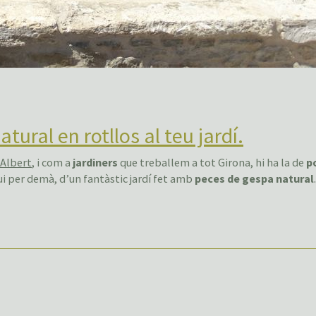
ural en rotllos al teu jardí.
 Albert
, i com a
jardiners
que treballem a tot Girona, hi ha la de
p
vui per demà, d’un fantàstic jardí fet amb
peces de gespa natural
.