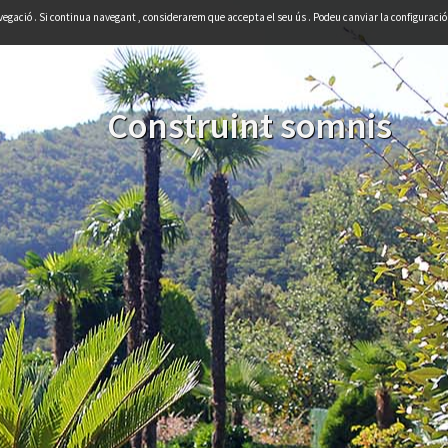
avegació . Si continua navegant , considerarem que accepta el seu ús . Podeu canviar la configuraci
Construint somnis