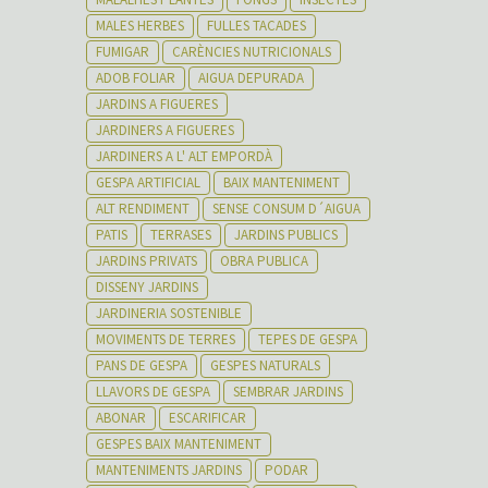
MALES HERBES
FULLES TACADES
FUMIGAR
CARÈNCIES NUTRICIONALS
ADOB FOLIAR
AIGUA DEPURADA
JARDINS A FIGUERES
JARDINERS A FIGUERES
JARDINERS A L' ALT EMPORDÀ
GESPA ARTIFICIAL
BAIX MANTENIMENT
ALT RENDIMENT
SENSE CONSUM D´AIGUA
PATIS
TERRASES
JARDINS PUBLICS
JARDINS PRIVATS
OBRA PUBLICA
DISSENY JARDINS
JARDINERIA SOSTENIBLE
MOVIMENTS DE TERRES
TEPES DE GESPA
PANS DE GESPA
GESPES NATURALS
LLAVORS DE GESPA
SEMBRAR JARDINS
ABONAR
ESCARIFICAR
GESPES BAIX MANTENIMENT
MANTENIMENTS JARDINS
PODAR