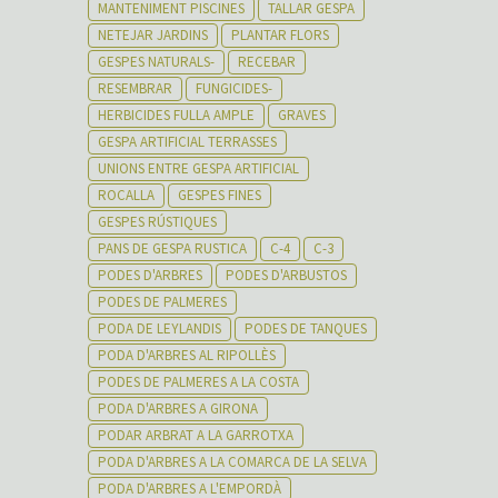
MANTENIMENT PISCINES
TALLAR GESPA
NETEJAR JARDINS
PLANTAR FLORS
GESPES NATURALS-
RECEBAR
RESEMBRAR
FUNGICIDES-
HERBICIDES FULLA AMPLE
GRAVES
GESPA ARTIFICIAL TERRASSES
UNIONS ENTRE GESPA ARTIFICIAL
ROCALLA
GESPES FINES
GESPES RÚSTIQUES
PANS DE GESPA RUSTICA
C-4
C-3
PODES D'ARBRES
PODES D'ARBUSTOS
PODES DE PALMERES
PODA DE LEYLANDIS
PODES DE TANQUES
PODA D'ARBRES AL RIPOLLÈS
PODES DE PALMERES A LA COSTA
PODA D'ARBRES A GIRONA
PODAR ARBRAT A LA GARROTXA
PODA D'ARBRES A LA COMARCA DE LA SELVA
PODA D'ARBRES A L'EMPORDÀ