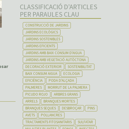
CLASSIFICACIÓ D’ARTICLES
PER PARAULES CLAU
CONSTRUCCIÓ DE JARDINS
JARDINS ECOLÒGICS
JARDINS SOSTENIBLES
JARDINS EFICIENTS
JARDINS AMB BAIX CONSUM D'AIGUA
JARDINS AMB VEGETACIÓ AUTÒCTONA
osar
DECORACIÓ EXTERIOR
SOSTENIBILITAT
BAIX CONSUM AIGUA
ECOLOGIA
EFICIÈNCIA
PODA D'ALÇADA
PALMERES
MORRUT DE LA PALMERA
PICUDO ROJO
ARBRES GRANS
ARRELS
BRANQUES MORTES
BRANQUES SEQUES
DESBROÇAR
PINS
AVETS
POLLANCRES
TRACTAMENTS FITOSANITARIS
SULFATAR
MALALTIES PLANTES
FONGS
INSECTES