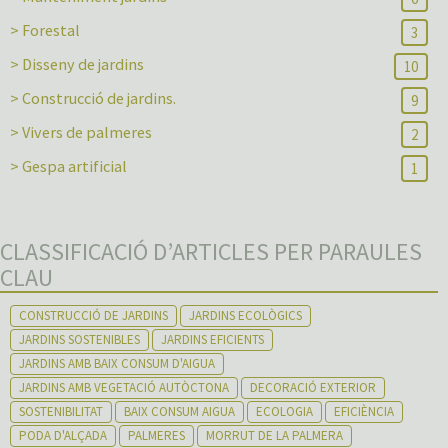
> Forestal
3
> Disseny de jardins
10
> Construcció de jardins.
9
> Vivers de palmeres
2
> Gespa artificial
1
CLASSIFICACIÓ D’ARTICLES PER PARAULES
CLAU
CONSTRUCCIÓ DE JARDINS
JARDINS ECOLÒGICS
JARDINS SOSTENIBLES
JARDINS EFICIENTS
JARDINS AMB BAIX CONSUM D'AIGUA
JARDINS AMB VEGETACIÓ AUTÒCTONA
DECORACIÓ EXTERIOR
SOSTENIBILITAT
BAIX CONSUM AIGUA
ECOLOGIA
EFICIÈNCIA
PODA D'ALÇADA
PALMERES
MORRUT DE LA PALMERA