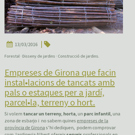
13/03/2016
Forestal · Disseny de jardins · Construcció de jardins.
Empreses de Girona que facin
instal•lacions de tancats amb
pals o estaques per a jardí,
parcel•la, terreny o hort.
Si volem
tancar un terreny
,
horta
, un
parc infantil
, una
zona de esbarjo i no sabem quines
empreses de la
província de Girona
s’hi dediquen, podem comprovar
com
Jardineria Albert
ofereix
serveis
professionals en