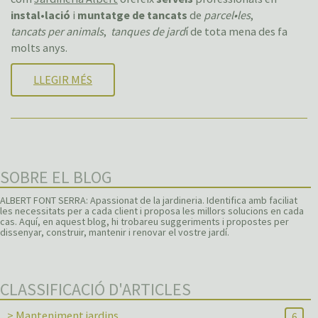
instal•lació
i
muntatge de tancats
de
parcel•les
,
tancats per animals
,
tanques de jard
í de tota mena des fa
molts anys.
LLEGIR MÉS
SOBRE EL BLOG
ALBERT FONT SERRA: Apassionat de la jardineria. Identifica amb faciliat
les necessitats per a cada client i proposa les millors solucions en cada
cas. Aquí, en aquest blog, hi trobareu suggeriments i propostes per
dissenyar, construir, mantenir i renovar el vostre jardí.
CLASSIFICACIÓ D'ARTICLES
> Manteniment jardins
6