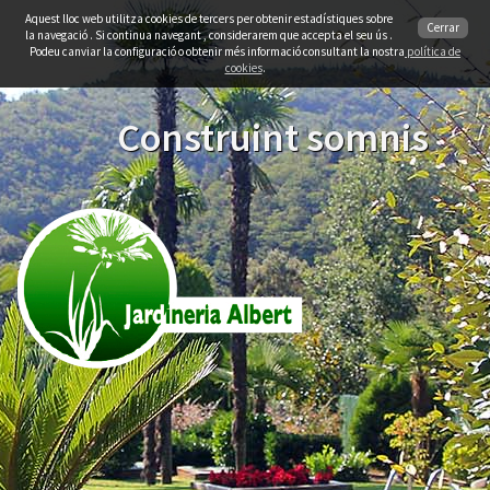
Aquest lloc web utilitza cookies de tercers per obtenir estadístiques sobre
Cerrar
la navegació . Si continua navegant , considerarem que accepta el seu ús .
Podeu canviar la configuració o obtenir més informació consultant la nostra
política de
cookies
.
Construint somnis