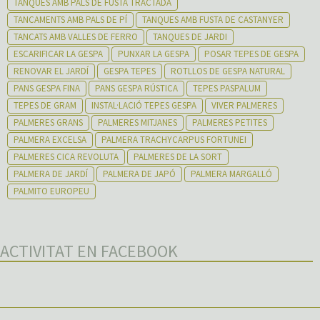
TANQUES AMB PALS DE FUSTA TRACTADA
TANCAMENTS AMB PALS DE PÍ
TANQUES AMB FUSTA DE CASTANYER
TANCATS AMB VALLES DE FERRO
TANQUES DE JARDI
ESCARIFICAR LA GESPA
PUNXAR LA GESPA
POSAR TEPES DE GESPA
RENOVAR EL JARDÍ
GESPA TEPES
ROTLLOS DE GESPA NATURAL
PANS GESPA FINA
PANS GESPA RÚSTICA
TEPES PASPALUM
TEPES DE GRAM
INSTAL·LACIÓ TEPES GESPA
VIVER PALMERES
PALMERES GRANS
PALMERES MITJANES
PALMERES PETITES
PALMERA EXCELSA
PALMERA TRACHYCARPUS FORTUNEI
PALMERES CICA REVOLUTA
PALMERES DE LA SORT
PALMERA DE JARDÍ
PALMERA DE JAPÓ
PALMERA MARGALLÓ
PALMITO EUROPEU
ACTIVITAT EN FACEBOOK