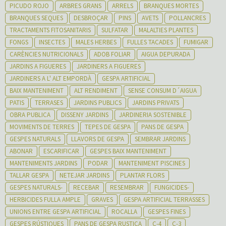
PICUDO ROJO
ARBRES GRANS
ARRELS
BRANQUES MORTES
BRANQUES SEQUES
DESBROÇAR
PINS
AVETS
POLLANCRES
TRACTAMENTS FITOSANITARIS
SULFATAR
MALALTIES PLANTES
FONGS
INSECTES
MALES HERBES
FULLES TACADES
FUMIGAR
CARÈNCIES NUTRICIONALS
ADOB FOLIAR
AIGUA DEPURADA
JARDINS A FIGUERES
JARDINERS A FIGUERES
JARDINERS A L' ALT EMPORDÀ
GESPA ARTIFICIAL
BAIX MANTENIMENT
ALT RENDIMENT
SENSE CONSUM D´AIGUA
PATIS
TERRASES
JARDINS PUBLICS
JARDINS PRIVATS
OBRA PUBLICA
DISSENY JARDINS
JARDINERIA SOSTENIBLE
MOVIMENTS DE TERRES
TEPES DE GESPA
PANS DE GESPA
GESPES NATURALS
LLAVORS DE GESPA
SEMBRAR JARDINS
ABONAR
ESCARIFICAR
GESPES BAIX MANTENIMENT
MANTENIMENTS JARDINS
PODAR
MANTENIMENT PISCINES
TALLAR GESPA
NETEJAR JARDINS
PLANTAR FLORS
GESPES NATURALS-
RECEBAR
RESEMBRAR
FUNGICIDES-
HERBICIDES FULLA AMPLE
GRAVES
GESPA ARTIFICIAL TERRASSES
UNIONS ENTRE GESPA ARTIFICIAL
ROCALLA
GESPES FINES
GESPES RÚSTIQUES
PANS DE GESPA RUSTICA
C-4
C-3