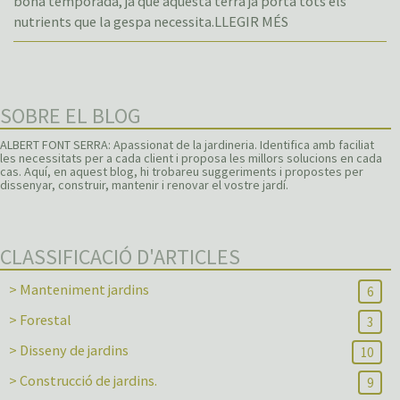
bona temporada, ja que aquesta terra ja porta tots els
nutrients que la gespa necessita.
LLEGIR MÉS
SOBRE EL BLOG
ALBERT FONT SERRA: Apassionat de la jardineria. Identifica amb faciliat
les necessitats per a cada client i proposa les millors solucions en cada
cas. Aquí, en aquest blog, hi trobareu suggeriments i propostes per
dissenyar, construir, mantenir i renovar el vostre jardí.
CLASSIFICACIÓ D'ARTICLES
> Manteniment jardins
6
> Forestal
3
> Disseny de jardins
10
> Construcció de jardins.
9