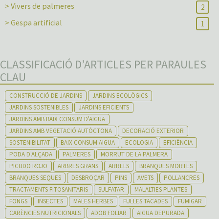
> Vivers de palmeres
2
> Gespa artificial
1
CLASSIFICACIÓ D’ARTICLES PER PARAULES
CLAU
CONSTRUCCIÓ DE JARDINS
JARDINS ECOLÒGICS
JARDINS SOSTENIBLES
JARDINS EFICIENTS
JARDINS AMB BAIX CONSUM D'AIGUA
JARDINS AMB VEGETACIÓ AUTÒCTONA
DECORACIÓ EXTERIOR
SOSTENIBILITAT
BAIX CONSUM AIGUA
ECOLOGIA
EFICIÈNCIA
PODA D'ALÇADA
PALMERES
MORRUT DE LA PALMERA
PICUDO ROJO
ARBRES GRANS
ARRELS
BRANQUES MORTES
BRANQUES SEQUES
DESBROÇAR
PINS
AVETS
POLLANCRES
TRACTAMENTS FITOSANITARIS
SULFATAR
MALALTIES PLANTES
FONGS
INSECTES
MALES HERBES
FULLES TACADES
FUMIGAR
CARÈNCIES NUTRICIONALS
ADOB FOLIAR
AIGUA DEPURADA