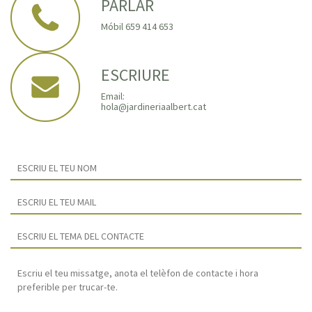
PARLAR
Móbil 659 414 653
ESCRIURE
Email:
hola@jardineriaalbert.cat