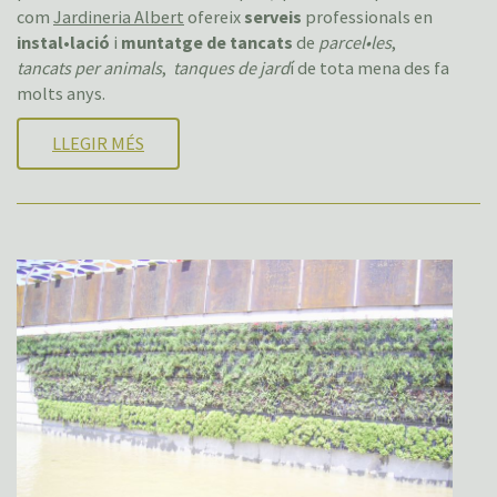
com
Jardineria Albert
ofereix
serveis
professionals en
instal•lació
i
muntatge de tancats
de
parcel•les
,
tancats per animals
,
tanques de jard
í de tota mena des fa
molts anys.
LLEGIR MÉS