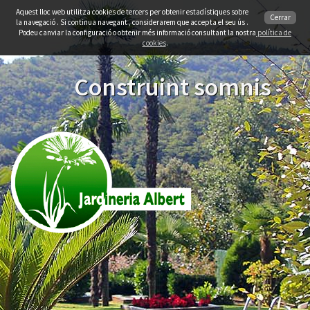
Aquest lloc web utilitza cookies de tercers per obtenir estadístiques sobre
Cerrar
la navegació . Si continua navegant , considerarem que accepta el seu ús .
Podeu canviar la configuració o obtenir més informació consultant la nostra
política de
cookies
.
Construint somnis