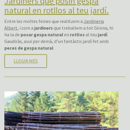
Jardiners que posin gespa
natural en rotllos al teu jardí.
Entre les moltes feines que realitzem a
Jardineria
Albert
, i com a
jardiners
que treballem a tot Girona, hi
ha la de
posar gespa natural
en
rotllos
al teu
jardí
.
Gaudiràs, avui per demà, d’un fantàstic jardí fet amb
peces de gespa natural
.
LLEGIR MÉS