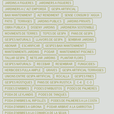
JARDINS A FIGUERES
JARDINERS A FIGUERES
JARDINERS A L' ALT EMPORDÀ
GESPA ARTIFICIAL
BAIX MANTENIMENT
ALT RENDIMENT
SENSE CONSUM D´AIGUA
PATIS
TERRASES
JARDINS PUBLICS
JARDINS PRIVATS
OBRA PUBLICA
DISSENY JARDINS
JARDINERIA SOSTENIBLE
MOVIMENTS DE TERRES
TEPES DE GESPA
PANS DE GESPA
GESPES NATURALS
LLAVORS DE GESPA
SEMBRAR JARDINS
ABONAR
ESCARIFICAR
GESPES BAIX MANTENIMENT
MANTENIMENTS JARDINS
PODAR
MANTENIMENT PISCINES
TALLAR GESPA
NETEJAR JARDINS
PLANTAR FLORS
GESPES NATURALS-
RECEBAR
RESEMBRAR
FUNGICIDES-
HERBICIDES FULLA AMPLE
GRAVES
GESPA ARTIFICIAL TERRASSES
UNIONS ENTRE GESPA ARTIFICIAL
ROCALLA
GESPES FINES
GESPES RÚSTIQUES
PANS DE GESPA RUSTICA
C-4
C-3
PODES D'ARBRES
PODES D'ARBUSTOS
PODES DE PALMERES
PODA DE LEYLANDIS
PODES DE TANQUES
PODA D'ARBRES AL RIPOLLÈS
PODES DE PALMERES A LA COSTA
PODA D'ARBRES A GIRONA
PODAR ARBRAT A LA GARROTXA
PODA D'ARBRES A LA COMARCA DE LA SELVA