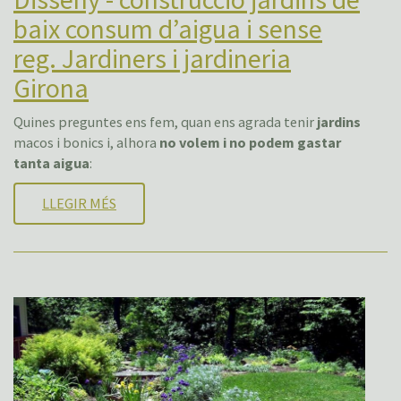
baix consum d’aigua i sense
reg. Jardiners i jardineria
Girona
Quines preguntes ens fem, quan ens agrada tenir
jardins
macos i bonics i, alhora
no volem i no podem gastar
tanta aigua
:
LLEGIR MÉS