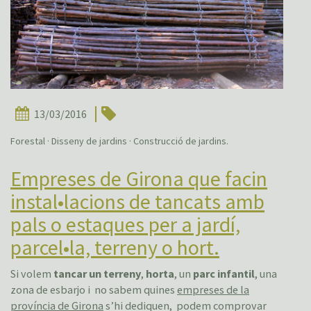
13/03/2016
Forestal · Disseny de jardins · Construcció de jardins.
Empreses de Girona que facin
instal•lacions de tancats amb
pals o estaques per a jardí,
parcel•la, terreny o hort.
Si volem
tancar un terreny
,
horta
, un
parc infantil
, una
zona de esbarjo i no sabem quines
empreses de la
província de Girona
s’hi dediquen, podem comprovar