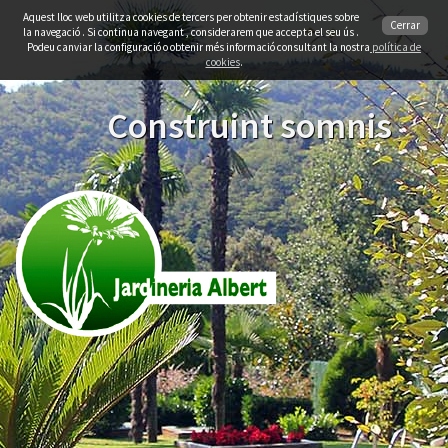
Aquest lloc web utilitza cookies de tercers per obtenir estadístiques sobre
Cerrar
la navegació . Si continua navegant , considerarem que accepta el seu ús .
Podeu canviar la configuració o obtenir més informació consultant la nostra
política de
cookies
.
Construint somnis