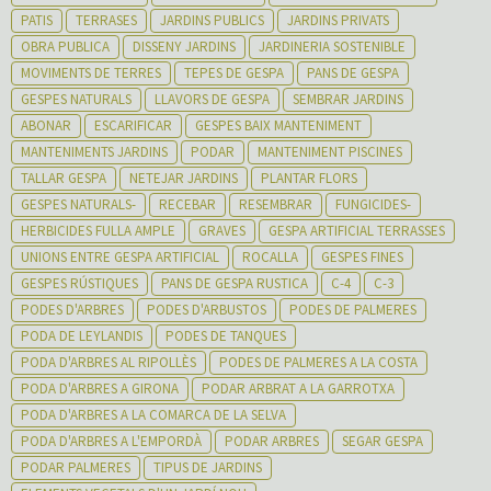
PATIS
TERRASES
JARDINS PUBLICS
JARDINS PRIVATS
OBRA PUBLICA
DISSENY JARDINS
JARDINERIA SOSTENIBLE
MOVIMENTS DE TERRES
TEPES DE GESPA
PANS DE GESPA
GESPES NATURALS
LLAVORS DE GESPA
SEMBRAR JARDINS
ABONAR
ESCARIFICAR
GESPES BAIX MANTENIMENT
MANTENIMENTS JARDINS
PODAR
MANTENIMENT PISCINES
TALLAR GESPA
NETEJAR JARDINS
PLANTAR FLORS
GESPES NATURALS-
RECEBAR
RESEMBRAR
FUNGICIDES-
HERBICIDES FULLA AMPLE
GRAVES
GESPA ARTIFICIAL TERRASSES
UNIONS ENTRE GESPA ARTIFICIAL
ROCALLA
GESPES FINES
GESPES RÚSTIQUES
PANS DE GESPA RUSTICA
C-4
C-3
PODES D'ARBRES
PODES D'ARBUSTOS
PODES DE PALMERES
PODA DE LEYLANDIS
PODES DE TANQUES
PODA D'ARBRES AL RIPOLLÈS
PODES DE PALMERES A LA COSTA
PODA D'ARBRES A GIRONA
PODAR ARBRAT A LA GARROTXA
PODA D'ARBRES A LA COMARCA DE LA SELVA
PODA D'ARBRES A L'EMPORDÀ
PODAR ARBRES
SEGAR GESPA
PODAR PALMERES
TIPUS DE JARDINS