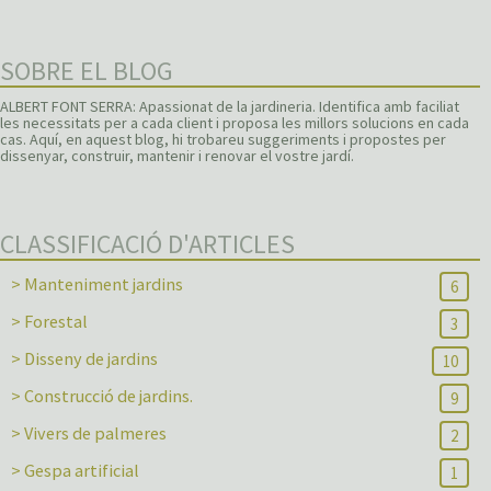
SOBRE EL BLOG
ALBERT FONT SERRA: Apassionat de la jardineria. Identifica amb faciliat
les necessitats per a cada client i proposa les millors solucions en cada
cas. Aquí, en aquest blog, hi trobareu suggeriments i propostes per
dissenyar, construir, mantenir i renovar el vostre jardí.
CLASSIFICACIÓ D'ARTICLES
> Manteniment jardins
6
> Forestal
3
> Disseny de jardins
10
> Construcció de jardins.
9
> Vivers de palmeres
2
> Gespa artificial
1