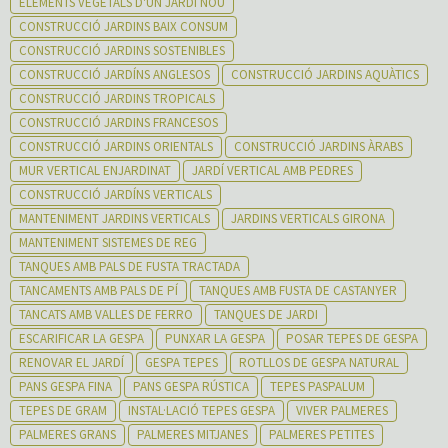
ELEMENTS VEGETALS D'UN JARDÍ NOU
CONSTRUCCIÓ JARDINS BAIX CONSUM
CONSTRUCCIÓ JARDINS SOSTENIBLES
CONSTRUCCIÓ JARDÍNS ANGLESOS
CONSTRUCCIÓ JARDINS AQUÀTICS
CONSTRUCCIÓ JARDINS TROPICALS
CONSTRUCCIÓ JARDINS FRANCESOS
CONSTRUCCIÓ JARDINS ORIENTALS
CONSTRUCCIÓ JARDINS ÀRABS
MUR VERTICAL ENJARDINAT
JARDÍ VERTICAL AMB PEDRES
CONSTRUCCIÓ JARDÍNS VERTICALS
MANTENIMENT JARDINS VERTICALS
JARDINS VERTICALS GIRONA
MANTENIMENT SISTEMES DE REG
TANQUES AMB PALS DE FUSTA TRACTADA
TANCAMENTS AMB PALS DE PÍ
TANQUES AMB FUSTA DE CASTANYER
TANCATS AMB VALLES DE FERRO
TANQUES DE JARDI
ESCARIFICAR LA GESPA
PUNXAR LA GESPA
POSAR TEPES DE GESPA
RENOVAR EL JARDÍ
GESPA TEPES
ROTLLOS DE GESPA NATURAL
PANS GESPA FINA
PANS GESPA RÚSTICA
TEPES PASPALUM
TEPES DE GRAM
INSTAL·LACIÓ TEPES GESPA
VIVER PALMERES
PALMERES GRANS
PALMERES MITJANES
PALMERES PETITES