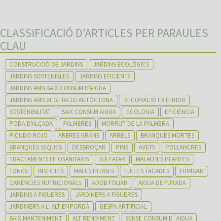
CLASSIFICACIÓ D’ARTICLES PER PARAULES
CLAU
CONSTRUCCIÓ DE JARDINS
JARDINS ECOLÒGICS
JARDINS SOSTENIBLES
JARDINS EFICIENTS
JARDINS AMB BAIX CONSUM D'AIGUA
JARDINS AMB VEGETACIÓ AUTÒCTONA
DECORACIÓ EXTERIOR
SOSTENIBILITAT
BAIX CONSUM AIGUA
ECOLOGIA
EFICIÈNCIA
PODA D'ALÇADA
PALMERES
MORRUT DE LA PALMERA
PICUDO ROJO
ARBRES GRANS
ARRELS
BRANQUES MORTES
BRANQUES SEQUES
DESBROÇAR
PINS
AVETS
POLLANCRES
TRACTAMENTS FITOSANITARIS
SULFATAR
MALALTIES PLANTES
FONGS
INSECTES
MALES HERBES
FULLES TACADES
FUMIGAR
CARÈNCIES NUTRICIONALS
ADOB FOLIAR
AIGUA DEPURADA
JARDINS A FIGUERES
JARDINERS A FIGUERES
JARDINERS A L' ALT EMPORDÀ
GESPA ARTIFICIAL
BAIX MANTENIMENT
ALT RENDIMENT
SENSE CONSUM D´AIGUA