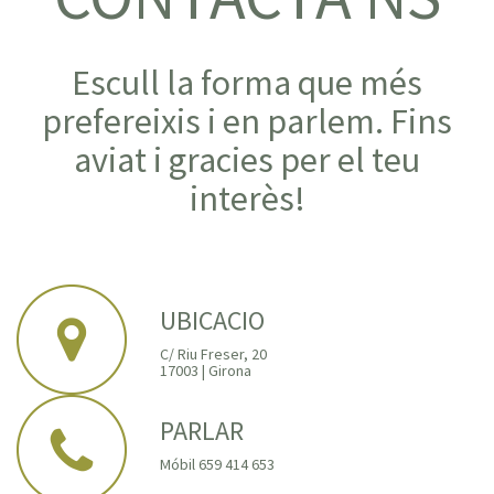
Escull la forma que més
prefereixis i en parlem. Fins
aviat i gracies per el teu
interès!
UBICACIO
C/ Riu Freser, 20
17003 | Girona
PARLAR
Móbil 659 414 653