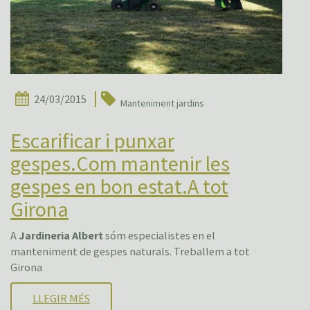
24/03/2015
Manteniment jardins
Escarificar i punxar
gespes.Com mantenir les
gespes en bon estat.A tot
Girona
A
Jardineria Albert
sóm especialistes en el
manteniment de gespes naturals. Treballem a tot
Girona
LLEGIR MÉS