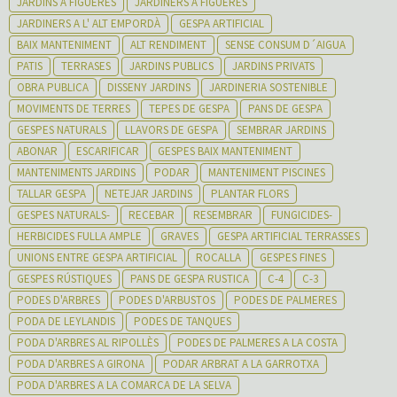
JARDINS A FIGUERES
JARDINERS A FIGUERES
JARDINERS A L' ALT EMPORDÀ
GESPA ARTIFICIAL
BAIX MANTENIMENT
ALT RENDIMENT
SENSE CONSUM D´AIGUA
PATIS
TERRASES
JARDINS PUBLICS
JARDINS PRIVATS
OBRA PUBLICA
DISSENY JARDINS
JARDINERIA SOSTENIBLE
MOVIMENTS DE TERRES
TEPES DE GESPA
PANS DE GESPA
GESPES NATURALS
LLAVORS DE GESPA
SEMBRAR JARDINS
ABONAR
ESCARIFICAR
GESPES BAIX MANTENIMENT
MANTENIMENTS JARDINS
PODAR
MANTENIMENT PISCINES
TALLAR GESPA
NETEJAR JARDINS
PLANTAR FLORS
GESPES NATURALS-
RECEBAR
RESEMBRAR
FUNGICIDES-
HERBICIDES FULLA AMPLE
GRAVES
GESPA ARTIFICIAL TERRASSES
UNIONS ENTRE GESPA ARTIFICIAL
ROCALLA
GESPES FINES
GESPES RÚSTIQUES
PANS DE GESPA RUSTICA
C-4
C-3
PODES D'ARBRES
PODES D'ARBUSTOS
PODES DE PALMERES
PODA DE LEYLANDIS
PODES DE TANQUES
PODA D'ARBRES AL RIPOLLÈS
PODES DE PALMERES A LA COSTA
PODA D'ARBRES A GIRONA
PODAR ARBRAT A LA GARROTXA
PODA D'ARBRES A LA COMARCA DE LA SELVA