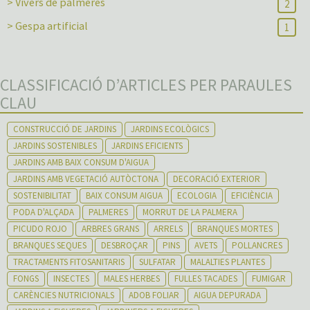
> Vivers de palmeres
2
> Gespa artificial
1
CLASSIFICACIÓ D’ARTICLES PER PARAULES
CLAU
CONSTRUCCIÓ DE JARDINS
JARDINS ECOLÒGICS
JARDINS SOSTENIBLES
JARDINS EFICIENTS
JARDINS AMB BAIX CONSUM D'AIGUA
JARDINS AMB VEGETACIÓ AUTÒCTONA
DECORACIÓ EXTERIOR
SOSTENIBILITAT
BAIX CONSUM AIGUA
ECOLOGIA
EFICIÈNCIA
PODA D'ALÇADA
PALMERES
MORRUT DE LA PALMERA
PICUDO ROJO
ARBRES GRANS
ARRELS
BRANQUES MORTES
BRANQUES SEQUES
DESBROÇAR
PINS
AVETS
POLLANCRES
TRACTAMENTS FITOSANITARIS
SULFATAR
MALALTIES PLANTES
FONGS
INSECTES
MALES HERBES
FULLES TACADES
FUMIGAR
CARÈNCIES NUTRICIONALS
ADOB FOLIAR
AIGUA DEPURADA