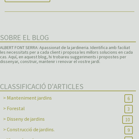
SOBRE EL BLOG
ALBERT FONT SERRA: Apassionat de la jardineria. Identifica amb faciliat
les necessitats per a cada client i proposa les millors solucions en cada
cas. Aquí, en aquest blog, hi trobareu suggeriments i propostes per
dissenyar, construir, mantenir i renovar el vostre jardí.
CLASSIFICACIÓ D'ARTICLES
> Manteniment jardins
6
> Forestal
3
> Disseny de jardins
10
> Construcció de jardins.
9