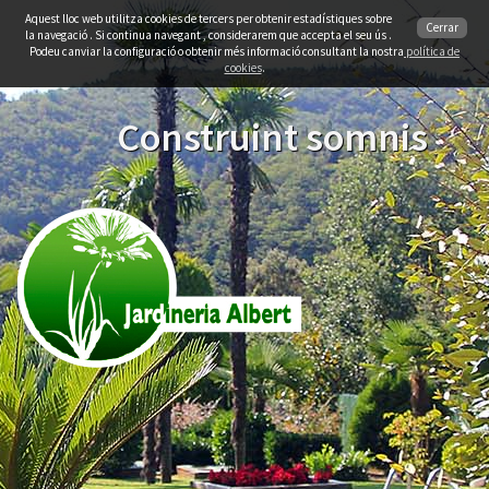
Aquest lloc web utilitza cookies de tercers per obtenir estadístiques sobre
Cerrar
la navegació . Si continua navegant , considerarem que accepta el seu ús .
Podeu canviar la configuració o obtenir més informació consultant la nostra
política de
cookies
.
Construint somnis