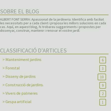
SOBRE EL BLOG
ALBERT FONT SERRA: Apassionat de la jardineria. Identifica amb faciliat
les necessitats per a cada client i proposa les millors solucions en cada
cas. Aquí, en aquest blog, hi trobareu suggeriments i propostes per
dissenyar, construir, mantenir i renovar el vostre jardí.
CLASSIFICACIÓ D'ARTICLES
> Manteniment jardins
6
> Forestal
3
> Disseny de jardins
10
> Construcció de jardins.
9
> Vivers de palmeres
2
> Gespa artificial
1