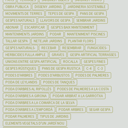
OBRA PUBLICA
DISSENY JARDINS
JARDINERIA SOSTENIBLE
MOVIMENTS DE TERRES
TEPES DE GESPA
PANS DE GESPA
GESPES NATURALS
LLAVORS DE GESPA
SEMBRAR JARDINS
ABONAR
ESCARIFICAR
GESPES BAIX MANTENIMENT
MANTENIMENTS JARDINS
PODAR
MANTENIMENT PISCINES
TALLAR GESPA
NETEJAR JARDINS
PLANTAR FLORS
GESPES NATURALS-
RECEBAR
RESEMBRAR
FUNGICIDES-
HERBICIDES FULLA AMPLE
GRAVES
GESPA ARTIFICIAL TERRASSES
UNIONS ENTRE GESPA ARTIFICIAL
ROCALLA
GESPES FINES
GESPES RÚSTIQUES
PANS DE GESPA RUSTICA
C-4
C-3
PODES D'ARBRES
PODES D'ARBUSTOS
PODES DE PALMERES
PODA DE LEYLANDIS
PODES DE TANQUES
PODA D'ARBRES AL RIPOLLÈS
PODES DE PALMERES A LA COSTA
PODA D'ARBRES A GIRONA
PODAR ARBRAT A LA GARROTXA
PODA D'ARBRES A LA COMARCA DE LA SELVA
PODA D'ARBRES A L'EMPORDÀ
PODAR ARBRES
SEGAR GESPA
PODAR PALMERES
TIPUS DE JARDINS
ELEMENTS VEGETALS D'UN JARDÍ NOU