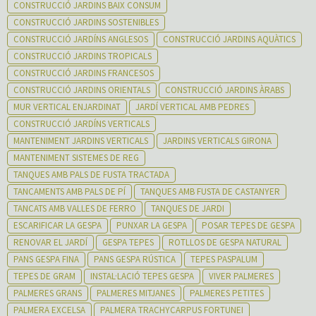
CONSTRUCCIÓ JARDINS BAIX CONSUM
CONSTRUCCIÓ JARDINS SOSTENIBLES
CONSTRUCCIÓ JARDÍNS ANGLESOS
CONSTRUCCIÓ JARDINS AQUÀTICS
CONSTRUCCIÓ JARDINS TROPICALS
CONSTRUCCIÓ JARDINS FRANCESOS
CONSTRUCCIÓ JARDINS ORIENTALS
CONSTRUCCIÓ JARDINS ÀRABS
MUR VERTICAL ENJARDINAT
JARDÍ VERTICAL AMB PEDRES
CONSTRUCCIÓ JARDÍNS VERTICALS
MANTENIMENT JARDINS VERTICALS
JARDINS VERTICALS GIRONA
MANTENIMENT SISTEMES DE REG
TANQUES AMB PALS DE FUSTA TRACTADA
TANCAMENTS AMB PALS DE PÍ
TANQUES AMB FUSTA DE CASTANYER
TANCATS AMB VALLES DE FERRO
TANQUES DE JARDI
ESCARIFICAR LA GESPA
PUNXAR LA GESPA
POSAR TEPES DE GESPA
RENOVAR EL JARDÍ
GESPA TEPES
ROTLLOS DE GESPA NATURAL
PANS GESPA FINA
PANS GESPA RÚSTICA
TEPES PASPALUM
TEPES DE GRAM
INSTAL·LACIÓ TEPES GESPA
VIVER PALMERES
PALMERES GRANS
PALMERES MITJANES
PALMERES PETITES
PALMERA EXCELSA
PALMERA TRACHYCARPUS FORTUNEI