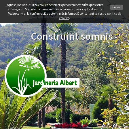
Aquest lloc web utilitza cookies de tercers per obtenir estadístiques sobre
Cerrar
la navegació . Si continua navegant , considerarem que accepta el seu ús .
Podeu canviar la configuració o obtenir més informació consultant la nostra
política de
cookies
.
Construint somnis