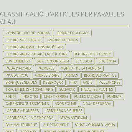
CLASSIFICACIÓ D’ARTICLES PER PARAULES
CLAU
CONSTRUCCIÓ DE JARDINS
JARDINS ECOLÒGICS
JARDINS SOSTENIBLES
JARDINS EFICIENTS
JARDINS AMB BAIX CONSUM D'AIGUA
JARDINS AMB VEGETACIÓ AUTÒCTONA
DECORACIÓ EXTERIOR
SOSTENIBILITAT
BAIX CONSUM AIGUA
ECOLOGIA
EFICIÈNCIA
PODA D'ALÇADA
PALMERES
MORRUT DE LA PALMERA
PICUDO ROJO
ARBRES GRANS
ARRELS
BRANQUES MORTES
BRANQUES SEQUES
DESBROÇAR
PINS
AVETS
POLLANCRES
TRACTAMENTS FITOSANITARIS
SULFATAR
MALALTIES PLANTES
FONGS
INSECTES
MALES HERBES
FULLES TACADES
FUMIGAR
CARÈNCIES NUTRICIONALS
ADOB FOLIAR
AIGUA DEPURADA
JARDINS A FIGUERES
JARDINERS A FIGUERES
JARDINERS A L' ALT EMPORDÀ
GESPA ARTIFICIAL
BAIX MANTENIMENT
ALT RENDIMENT
SENSE CONSUM D´AIGUA
PATIS
TERRASES
JARDINS PUBLICS
JARDINS PRIVATS