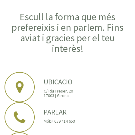
Escull la forma que més
prefereixis i en parlem. Fins
aviat i gracies per el teu
interès!
UBICACIO
C/ Riu Freser, 20
17003 | Girona
PARLAR
Móbil 659 414 653